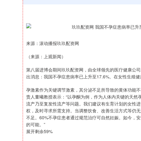
来源：滚动播报玖玖配资网
（来源：上观新闻）
第八届进博会期间玖玖配资网，由全球领先的医疗健康公司
出消息：我国不孕症患病率已上升至17.6%。在女性生殖
孕激素作为关键调节激素，其分泌不足所导致的黄体功能不
责人董曦教授表示：“以孕酮为例，作为人体内关键的天然
流产乃至复发性流产等问题。我们建议有生育计划的女性进
权，及时寻求所需支持。当调整饮食、改善生活方式等仍无
不足。60%不孕症患者通过规范治疗可自然妊娠。如今，
的可能。”
展开剩余59%
上证指数
3940.04
164.40
2.13%
39.68