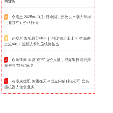
网业务
​今裕堂 2025年10月1日全国主要批发市场大辣椒
2
（北京红）价格行情
​速盈所 发现最美铁路｜沈阳“铁道卫士”守护高寒
3
之旅&#32;创新技术彰显铁路担当
​途乐证券 国资“逆市”溢价入场，威海银行能否摆
4
脱资本“红线”危境
​端盛康优配 美团在天津成立闪豹科技公司 含智
5
能机器人销售业务