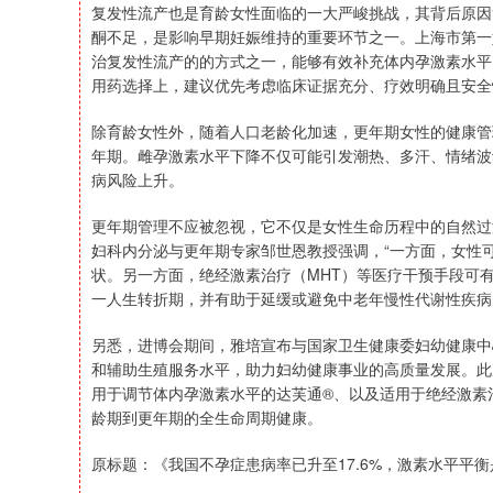
复发性流产也是育龄女性面临的一大严峻挑战，其背后原因
酮不足，是影响早期妊娠维持的重要环节之一。上海市第一
治复发性流产的的方式之一，能够有效补充体内孕激素水平
用药选择上，建议优先考虑临床证据充分、疗效明确且安全
除育龄女性外，随着人口老龄化加速，更年期女性的健康管理
年期。雌孕激素水平下降不仅可能引发潮热、多汗、情绪波
病风险上升。
更年期管理不应被忽视，它不仅是女性生命历程中的自然过
妇科内分泌与更年期专家邹世恩教授强调，“一方面，女性
状。另一方面，绝经激素治疗（MHT）等医疗干预手段可
一人生转折期，并有助于延缓或避免中老年慢性代谢性疾病
另悉，进博会期间，雅培宣布与国家卫生健康委妇幼健康中
和辅助生殖服务水平，助力妇幼健康事业的高质量发展。此
用于调节体内孕激素水平的达芙通®、以及适用于绝经激素
龄期到更年期的全生命周期健康。
原标题：《我国不孕症患病率已升至17.6%，激素水平平