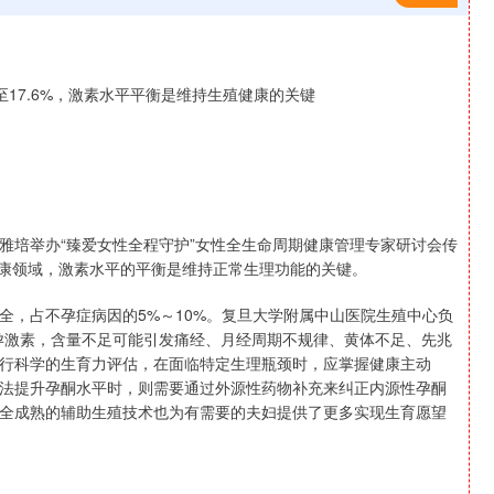
雅培举办“臻爱女性全程守护”女性全生命周期健康管理专家研讨会传
健康领域，激素水平的平衡是维持正常生理功能的关键。
全，占不孕症病因的5%～10%。复旦大学附属中山医院生殖中心负
孕激素，含量不足可能引发痛经、月经周期不规律、黄体不足、先兆
行科学的生育力评估，在面临特定生理瓶颈时，应掌握健康主动
法提升孕酮水平时，则需要通过外源性药物补充来纠正内源性孕酮
安全成熟的辅助生殖技术也为有需要的夫妇提供了更多实现生育愿望
深证成指
14311.01
1.02%
200.89
1.42%