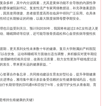
复杂多样，其中内分泌因素，尤其是黄体功能不全导致的内源性孕
妇婴保健院副书记、复发性流产专家周倩教授说，补充孕激素是防
，因其使用便捷、患者接受度高而在临床中得到广泛应用。在具体
性经过长期验证的药物，以最大限度保障母婴孕期安全。
也日益受到关注。预计到2030年，我国将有超过2.8亿女性进入更
动、睡眠障碍等症状，还可能导致骨质疏松和心血管疾病等慢性疾
渡期，更关系到女性未来数十年的健康。复旦大学附属妇产科医院
可以在饮食、运动和睡眠等方面做出适当调整，来积极应对更年期症
有效缓解绝经相关症状，改善生活质量，助力女性更加平稳地度过这
的发生，带来更长远的健康获益。”
心签署合作备忘录，共同推动建设生育友好型社会，提升孕期健康
次进博会，雅培集中展示多款备受信赖的女性健康领域药品，包括
治疗长期管理的芬吗通®和芬悦宁®等，全面守护女性从青春期、育
衡是维持生殖健康的关键》