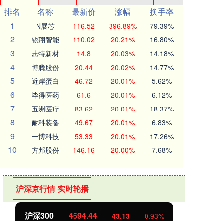
排名
名称
最新价
涨幅
换手率
1
N展芯
116.52
396.89%
79.39%
2
锐翔智能
110.02
20.21%
16.80%
3
志特新材
14.8
20.03%
14.18%
4
博腾股份
20.44
20.02%
14.77%
5
近岸蛋白
46.72
20.01%
5.62%
6
毕得医药
61.6
20.01%
6.12%
7
五洲医疗
83.62
20.01%
18.37%
8
耐科装备
49.67
20.01%
6.83%
9
一博科技
53.33
20.01%
17.26%
10
方邦股份
146.16
20.00%
7.68%
沪深京行情 实时轮播
沪深300
4694.44
北证
43.13
0.93%