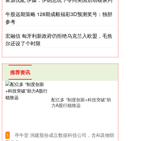
牛股远期策略 128期成毅福彩3D预测奖号：独胆
参考
宏融信 匈牙利新政府仍拒绝乌克兰入欧盟，毛焦
尔还设了个时限
推荐资讯
配亿多 “制度创新+科技突破”助
力A股行稳致远
​寻牛堂 润建股份成立数据科技公司，含AI及物联
1