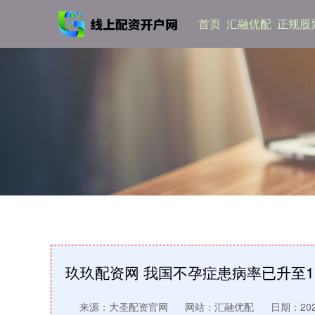
首页
汇融优配
正规股
玖玖配资网 我国不孕症患病率已升至1
来源：大圣配资官网
网站：汇融优配
日期：2025