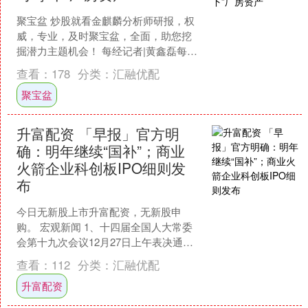
聚宝盆 炒股就看金麒麟分析师研报，权
威，专业，及时聚宝盆，全面，助您挖
掘潜力主题机会！ 每经记者|黄鑫磊每经
编辑|陈星 12月25日，甬矽电子
查看：
178
分类：
汇融优配
（SH688362....
聚宝盆
升富配资 「早报」官方明
确：明年继续“国补”；商业
火箭企业科创板IPO细则发
布
今日无新股上市升富配资，无新股申
购。 宏观新闻 1、十四届全国人大常委
会第十九次会议12月27日上午表决通过
了关于召开十四届全国人大四次会议的
查看：
112
分类：
汇融优配
决定。根据决定，十....
升富配资