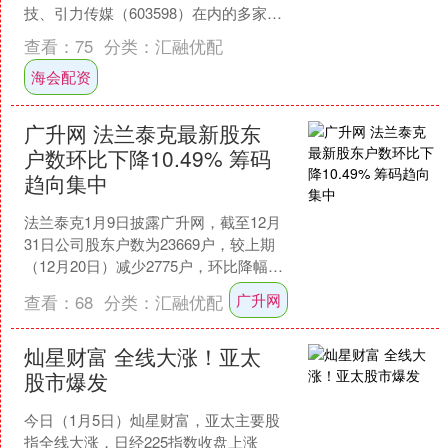
技、引力传媒（603598）在内的多家上
市公司公告提示风险称，如公司股价进
查看：
75
分类：
汇融优配
一步上....
海会配资
广升网 法兰泰克最新股东
户数环比下降10.49% 筹码
趋向集中
法兰泰克1月9日披露广升网，截至12月
31日公司股东户数为23669户，较上期
（12月20日）减少2775户，环比降幅为
10.49%。这已是该公司股东户数连续
广升网
查看：
68
分类：
汇融优配
第....
灿星财富 全线大涨！亚太
股市爆发
今日（1月5日）灿星财富，亚太主要股
指全线大涨，日经225指数收盘上涨