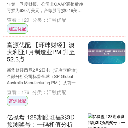
年第一季度财报。公司非GAAP调整后净
亏损为620万美元，合每股亏损0.19美
元，略优于上年同期的每股亏损0....
查看：
129
分类：
汇融优配
建宝优配
富源优配 【环球财经】澳
大利亚1月制造业PMI升至
52.3点
新华财经悉尼2月2日电（记者李晓渝）
金融分析公司标普全球（SP Global
Australia Manufacturing PMI）从前一个
月的51.6点升至....
查看：
176
分类：
汇融优配
富源优配
亿操盘 128期跟班福彩3D
预测奖号：一码和值分析