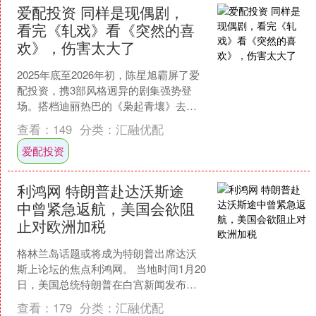
爱配投资 同样是现偶剧，
看完《轧戏》看《突然的喜
欢》，伤害太大了
2025年底至2026年初，陈星旭霸屏了爱
配投资，携3部风格迥异的剧集强势登
场。搭档迪丽热巴的《枭起青壤》去年
11月播出，和卢昱晓主演的《轧戏》刚
查看：
149
分类：
汇融优配
完结，搭档王玉....
爱配投资
利鸿网 特朗普赴达沃斯途
中曾紧急返航，美国会欲阻
止对欧洲加税
格林兰岛话题或将成为特朗普出席达沃
斯上论坛的焦点利鸿网。 当地时间1月20
日，美国总统特朗普在白宫新闻发布会
上表示，美国将就格陵兰岛的归属问题
查看：
179
分类：
汇融优配
制定一个“让北约非....