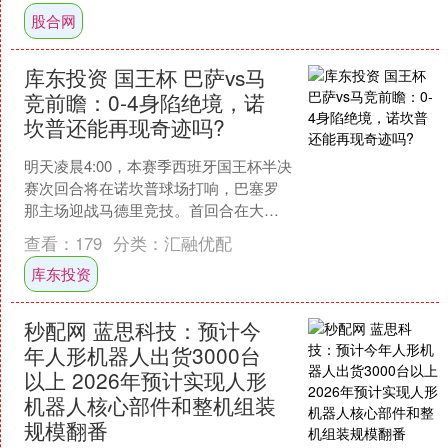
展和更多旅....
股合网
库东投资 国王杯 巴萨vs马
竞前瞻：0-4身陷绝境，诺
坎普还能再现奇迹吗?
明天凌晨4:00，本赛季西班牙国王杯半决
赛次回合将在诺坎普球场打响，巴塞罗
那主场迎战马德里竞技。首回合在大都
会球场，巴萨客场0-4惨败，晋级希望渺
查看：
179
分类：
汇融优配
茫。此役回到主....
库东投资
秒配网 蓝思科技：预计今
年人形机器人出货3000台
以上 2026年预计实现人形
机器人核心部件和整机组装
规模翻番