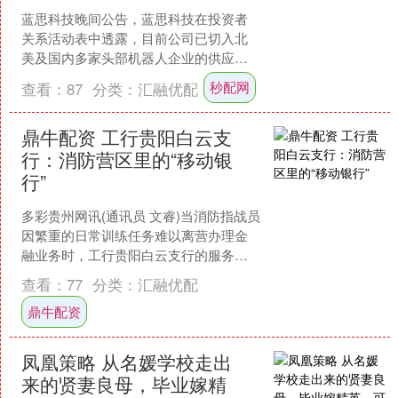
蓝思科技晚间公告，蓝思科技在投资者
关系活动表中透露，目前公司已切入北
美及国内多家头部机器人企业的供应
链，关节模组、灵巧手、结构件已批量
秒配网
查看：
87
分类：
汇融优配
交付，人形机器人、四足机器....
鼎牛配资 工行贵阳白云支
行：消防营区里的“移动银
行”
多彩贵州网讯(通讯员 文睿)当消防指战员
因繁重的日常训练任务难以离营办理金
融业务时，工行贵阳白云支行的服务触
角主动延伸到了营区一线。近日，该行
查看：
77
分类：
汇融优配
在获知贵州消防救援....
鼎牛配资
凤凰策略 从名媛学校走出
来的贤妻良母，毕业嫁精