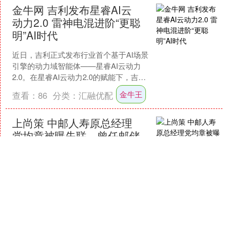
金牛网 吉利发布星睿AI云
动力2.0 雷神电混进阶“更聪
明”AI时代
近日，吉利正式发布行业首个基于AI场景
引擎的动力域智能体——星睿AI云动力
2.0。在星睿AI云动力2.0的赋能下，吉利
雷神超级电混实现节能、性能、安全等
金牛王
查看：
86
分类：
汇融优配
全维度升....
上尚策 中邮人寿原总经理
党均章被曝失联，曾任邮储
银行金融市场部总经理
6月5日上尚策，有媒体报道，中邮人寿
原总经理党均章失联，称被有关部门带
走调查。 党均章，1963年4月出生，陕西
师范大学中文系本科毕业后，继续深造
查看：
165
分类：
汇融优配
并获得中央党校....
上上策