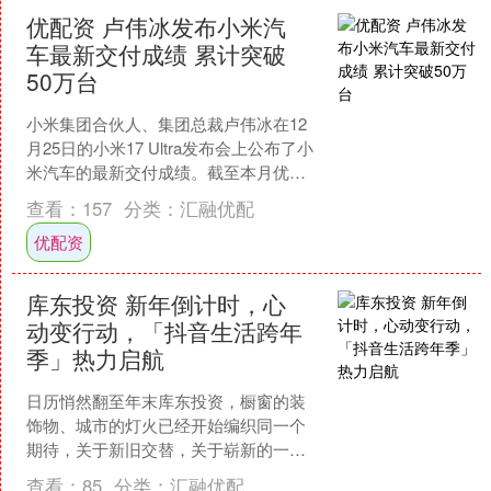
优配资 卢伟冰发布小米汽
车最新交付成绩 累计突破
50万台
小米集团合伙人、集团总裁卢伟冰在12
月25日的小米17 Ultra发布会上公布了小
米汽车的最新交付成绩。截至本月优配
资优配资，小米汽车累计交付量突破了
查看：
157
分类：
汇融优配
50万台，....
优配资
库东投资 新年倒计时，心
动变行动，「抖音生活跨年
季」热力启航
日历悄然翻至年末库东投资，橱窗的装
饰物、城市的灯火已经开始编织同一个
期待，关于新旧交替，关于崭新的一
年。你的跨年计划，是否还停留在刷到
查看：
85
分类：
汇融优配