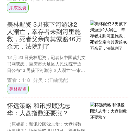
与点赞？ 这一次，抖音生活....
库东投资
美林配资 3男孩下河游泳2
人溺亡，幸存者未到河里施
救，死者父亲向其索赔46万
余元，法院判了
12 月 23 日美林配资，记者从中国裁判文
书网获悉，重庆市大足区人民法院于近
日公布" 3 男孩下河游泳 2 人溺亡"一审判
决书，驳回原告全部诉讼请求。 今年 ....
查看：
118
分类：
汇融优配
美林配资
怀远策略 和讯投顾沈志
华：大盘指数还要涨？
（原标题：和讯投顾沈志华：大盘指数
还要涨？）怀远策略 6月12日，和讯投顾