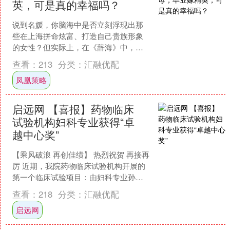
英，可是真的幸福吗？
说到名媛，你脑海中是否立刻浮现出那
些在上海拼命炫富、打造自己贵族形象
的女性？但实际上，在《辞海》中，名
媛的定义并非如此肤浅。它的真正含义
查看：
213
分类：
汇融优配
是指来自名门的美女，简单....
凤凰策略
启远网 【喜报】药物临床
试验机构妇科专业获得“卓
越中心奖”
【乘风破浪 再创佳绩】 热烈祝贺 再接再
厉 近期，我院药物临床试验机构开展的
第一个临床试验项目：由妇科专业孙娟
主任作为主要研究者负责的“一项评估伏
查看：
218
分类：
汇融优配
欣奇拜单抗注射....
启远网