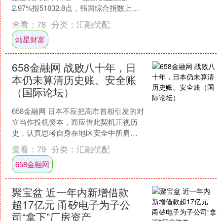
2.97%报51832.8点，韩国综合指数上涨
3.43%报4457.52点，续创历史新高。....
查看：
78
分类：
汇融优配
灿星财富
658金融网 战败八十年，日
本仍未算清历史账、安全账
（国际论坛）
658金融网 日本不应把高市首相引发的对
立当作投机资本，而应借此契机正视历
史，认真思考自身在地区安全中所肩负
的责任 今年是世界反法西斯战争胜利80
查看：
79
分类：
汇融优配
周年，日本必须....
658金融网
聚宝盆 近一年内新增借款
超17亿元 甬矽电子为子公
司“拿下”厂房资产