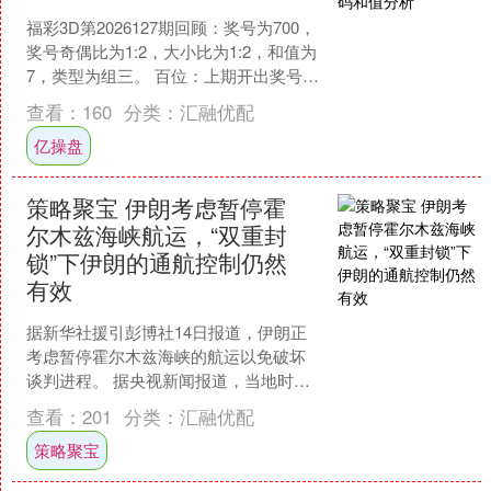
福彩3D第2026127期回顾：奖号为700，
奖号奇偶比为1:2，大小比为1:2，和值为
7，类型为组三。 百位：上期开出奖号为
大号奇数：7，分析最近7期走势，该....
查看：
160
分类：
汇融优配
亿操盘
策略聚宝 伊朗考虑暂停霍
尔木兹海峡航运，“双重封
锁”下伊朗的通航控制仍然
有效
据新华社援引彭博社14日报道，伊朗正
考虑暂停霍尔木兹海峡的航运以免破坏
谈判进程。 据央视新闻报道，当地时间4
月14日，伊朗石油部长穆赫辛·帕克内贾
查看：
201
分类：
汇融优配
德称，自本次与....
策略聚宝