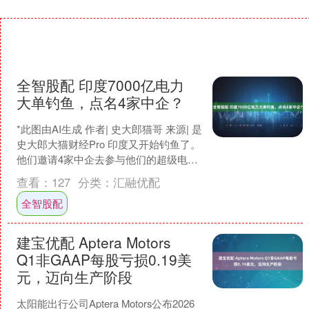
全智股配 印度7000亿电力
大单钓鱼，点名4家中企？
*此图由AI生成 作者| 史大郎猫哥 来源| 是
史大郎大猫财经Pro 印度又开始钓鱼了。
他们邀请4家中企去参与他们的超级电力
项目，结果几百万网友留言，不要
查看：
127
分类：
汇融优配
去，....
全智股配
建宝优配 Aptera Motors
Q1非GAAP每股亏损0.19美
元，迈向生产阶段
太阳能出行公司Aptera Motors公布2026