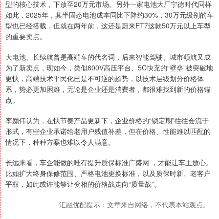
型的核心技术，下放至20万元市场。另外一家电池大厂宁德时代同样
如此，2025年，其半固态电池成本同比下降约30%，30万元级别的车
型也已经搭载，但就在两年前，这还是蔚来ET7这款50万元以上车型
的重要卖点。
大电池、长续航曾是高端车的代名词，后来智能驾驶、城市领航又成
为了新卖点，现如今，类似800V高压平台、5C快充的“壁垒”被突破地
更快，高端技术平民化已是不可逆的趋势，以技术层级划分价格体
系，势必更加困难，无论是企业还是消费者，都很难找到新的价格锚
点。
李颜伟认为，在快节奏产品更新下，企业价格的“锁定期”往往会流于
形式，有些企业承诺给老用户残值补差，但在价格、性能难以匹配的
情况下，种种方案也难以令人满意。
长远来看，车企能做的唯有提升质保标准广盛网 ，才能让车主放心。
比如扩大终身保修范围、严格电池更换标准，以及质保时新、老客户
平权，如此或许能够让变相的价格战走向“质量战”。
汇融优配提示：文章来自网络，不代表本站观点。