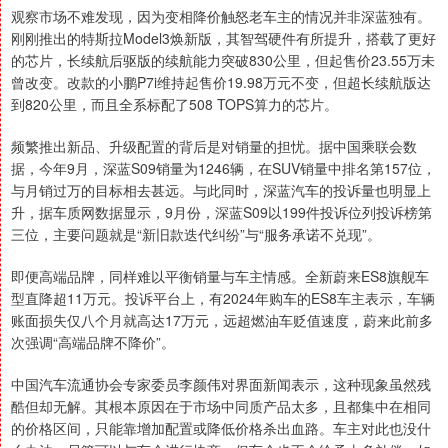
观察市场不难发现，因为变相降价触怒老车主的情况并非深蓝独有。
刚刚推出的特斯拉Model3焕新版，其智驾硬件有所提升，搭载了更好
的芯片，长续航后驱版的续航能力突破830公里，但起售价23.55万未
曾改变。改款的小鹏P7i维持起售价19.98万元不变，但超长续航版达
到820公里，而且全系标配了508 TOPS算力的芯片。
频繁推出新品、升级配置的背后是对销量的担忧。据中国乘联会数
据，今年9月，深蓝S09销量为1246辆，在SUV销量中排名第157位，
与月销过万的目标相去甚远。与此同时，深蓝汽车的投诉量也明显上
升，据车质网数据显示，9月份，深蓝S09以199件投诉位列投诉榜第
三位，主要问题就是“新旧款迭代纠纷”与“服务承诺不兑现”。
即便高端品牌，同样难以平衡销量与车主情感。全新蔚来ES8旗舰车
型直降超11万元。投诉平台上，有2024年购车的ES8车主表示，车辆
账面损失仅八个月就高达17万元，远超燃油车贬值速度，蔚来此前多
次强调“高端品牌不降价”。
中国汽车流通协会专家委员李颜伟对界面新闻表示，这种现象虽然残
酷但却无解。其根本原因在于市场中同质产品太多，且都集中在相同
的价格区间，只能靠增加配置或降低价格杀出血路。车主对此也没什