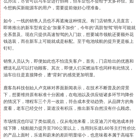
么办法，尽管可以与车企进行协商，但车企也不会给予太多补偿。如
今想购买新能源车的用户，需要提前做好心理准备。
如今，一线的销售人员也不再遮掩这种情况。有门店销售人员直言，
即将推出的新车型肯定会“加量不加价”，今年的“高阶智驾”明年可能就
全系普及。现在只提供高速智驾的入门款，想要城市领航还要额外花
钱选装，而在新车上可能就成是标配。至于电池续航的提升更是板上
钉钉。
销售人员认为，即便如此也不怕流失客户，首先，门店给出的优惠和
赠送礼品可以打动顾客。其次，即便人们买燃油车也同样有此情况，
油车往往是直接降价，遭“背刺”的感觉更加明显。
鹿客岛科技创始人卢克林对界面新闻表示，在技术不断普及的背景
下，想要维持原有标准十分困难，在电池以及供应链诸多环节均降价
的情况下，增程车三个月一改款，符合成本变动趋势。从品牌方的角
度看，老车已经交付，渠道没有积压，推出新车自然没有什么顾虑。
市场情况也印证了类似观点，仅从电池来看，比亚迪刀片电池成本持
续下降，续航能力提升至700公里以上，当用到乐道L60等主打性价比
的产品上面时，乐道和蔚来的差距明显缩小，也意味着本属于高端车