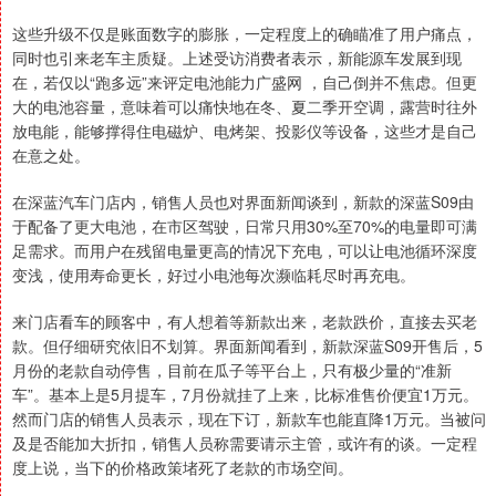
这些升级不仅是账面数字的膨胀，一定程度上的确瞄准了用户痛点，
同时也引来老车主质疑。上述受访消费者表示，新能源车发展到现
在，若仅以“跑多远”来评定电池能力广盛网 ，自己倒并不焦虑。但更
大的电池容量，意味着可以痛快地在冬、夏二季开空调，露营时往外
放电能，能够撑得住电磁炉、电烤架、投影仪等设备，这些才是自己
在意之处。
在深蓝汽车门店内，销售人员也对界面新闻谈到，新款的深蓝S09由
于配备了更大电池，在市区驾驶，日常只用30%至70%的电量即可满
足需求。而用户在残留电量更高的情况下充电，可以让电池循环深度
变浅，使用寿命更长，好过小电池每次濒临耗尽时再充电。
来门店看车的顾客中，有人想着等新款出来，老款跌价，直接去买老
款。但仔细研究依旧不划算。界面新闻看到，新款深蓝S09开售后，5
月份的老款自动停售，目前在瓜子等平台上，只有极少量的“准新
车”。基本上是5月提车，7月份就挂了上来，比标准售价便宜1万元。
然而门店的销售人员表示，现在下订，新款车也能直降1万元。当被问
及是否能加大折扣，销售人员称需要请示主管，或许有的谈。一定程
度上说，当下的价格政策堵死了老款的市场空间。