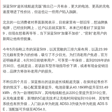
深蓝S09“超长续航超充版”推出已一月有余，更大的电池、更高的充电
速度增进了性价比，但这也让一些用户陷入踟蹰。
北京的一位消费者对界面新闻表示，目前家里有一部旧车，想油牌换
电牌，已经挂到网上，过户以后就买新车。本来已经看好了深蓝S0
9，但现在想着再等等，当下深蓝S09“加量不加价”，“背刺”老用户的
新闻让他有些犹豫。
今年5月份刚上市的深蓝S09，以其宽敞的三排六座布局，以及23.99
万元颇有竞争力的价格，吸引了不少目光。为打消老用户焦虑，官方
还明确承诺，6月30日前锁单用户，可享受一年保价，直到2026年的6
月30日。也就是说，若该款车型市场指导价下调，或者有现金促销活
动，品牌方将弥补老用户的损失。
不料仅四个月后，深蓝推出的这款超长续航超充版，在保持起售价不
变的情况下，核心配置显著提升。电池容量从40.18kWh提升至53.49
kWh，作为一款增程SUV，其纯电续航也从220公里提升至310公里。
从充电速度看，新增的5C超充技术让充电时间缩短到10分钟。其智驾
系统也有所升级，入门款从华为乾崑 ADS3.3升级为华为乾崑 ADS S
E，顶配版可升级至ADS4.0。