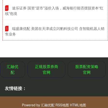
​途乐证券 国资“逆市”溢价入场，威海银行能否摆脱资本“红
4
线”危境
​端盛康优配 美团在天津成立闪豹科技公司 含智能机器人销
5
售业务
汇融优
正规股票券商
股票配资策略
配
官网
官网
友情链接：
Powered by
汇融优配
RSS地图
HTML地图