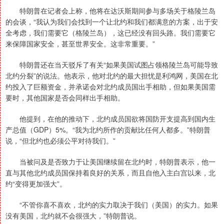
特朗普在记者会上称，他将在达沃斯期间参与多场关于格陵兰岛
的会谈，“我认为我们会找到一个让北约和我们都满意的方案，出于安
全考虑，我们需要它（格陵兰岛），这已经没有回头路。我们需要它
来保障国家安全，甚至世界安全。这非常重要。”
特朗普还在当天驳斥了有关“如果美国试图占领格陵兰岛可能导致
北约分裂”的说法。他表示，他对北约的最大担忧是利鸿网，美国在北
约投入了巨额资金，并承诺会对北约成员国出手相助，但如果美国需
要时，其他国家是否会同样出手相助。
他提到，在他的推动下，北约成员国欲将国防开支提高到国内生
产总值（GDP）5%。“我为北约所作的贡献比任何人都多。”特朗普
说，“但北约也必须公平对待我们。”
当被问及是否致力于让美国继续留在北约时，特朗普表示，他一
直与其他北约成员国保持着良好的关系，而且自他入主白宫以来，北
约“变得更加强大”。
“不管你喜不喜欢，北约的实力取决于我们（美国）的实力。如果
没有美国，北约就不会很强大，”特朗普说。