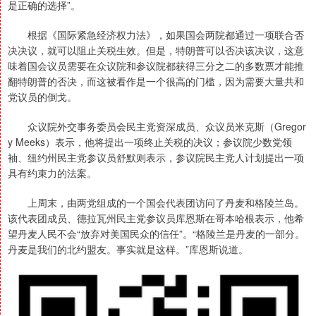
是正确的选择”。
根据《国际紧急经济权力法》，如果国会两院都通过一项联合否
决决议，就可以阻止关税生效。但是，特朗普可以否决该决议，这意
味着国会议员需要在众议院和参议院都获得三分之二的多数票才能推
翻特朗普的否决，而这被看作是一个很高的门槛，因为需要大量共和
党议员的倒戈。
众议院外交事务委员会民主党资深成员、众议员米克斯（Gregor
y Meeks）表示，他将提出一项终止关税的决议；参议院少数党领
袖、纽约州民主党参议员舒默则表示，参议院民主党人计划提出一项
具有约束力的法案。
上周末，由两党组成的一个国会代表团访问了丹麦和格陵兰岛。
该代表团成员、德拉瓦州民主党参议员库恩斯在哥本哈根表示，他希
望丹麦人民不会“放弃对美国民众的信任”。“格陵兰是丹麦的一部分。
丹麦是我们的北约盟友。事实就是这样。”库恩斯说道。