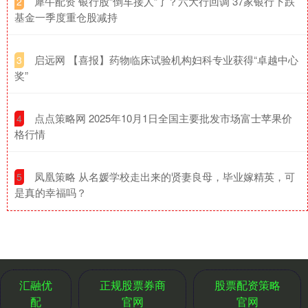
​犀牛配资 银行股“倒车接人”了？六大行回调 37家银行下跌
2
基金一季度重仓股减持
​启远网 【喜报】药物临床试验机构妇科专业获得“卓越中心
3
奖”
​点点策略网 2025年10月1日全国主要批发市场富士苹果价
4
格行情
​凤凰策略 从名媛学校走出来的贤妻良母，毕业嫁精英，可
5
是真的幸福吗？
汇融优
正规股票券商
股票配资策略
配
官网
官网