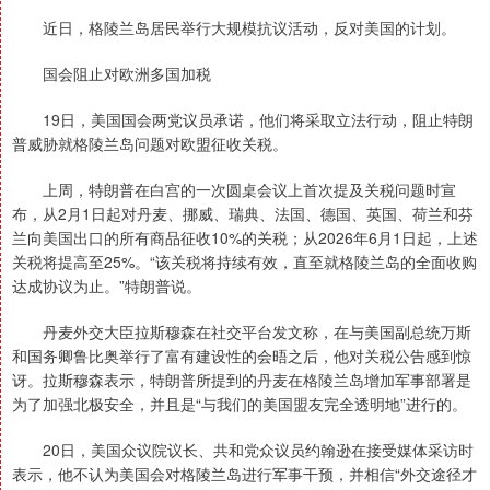
近日，格陵兰岛居民举行大规模抗议活动，反对美国的计划。
国会阻止对欧洲多国加税
19日，美国国会两党议员承诺，他们将采取立法行动，阻止特朗
普威胁就格陵兰岛问题对欧盟征收关税。
上周，特朗普在白宫的一次圆桌会议上首次提及关税问题时宣
布，从2月1日起对丹麦、挪威、瑞典、法国、德国、英国、荷兰和芬
兰向美国出口的所有商品征收10%的关税；从2026年6月1日起，上述
关税将提高至25%。“该关税将持续有效，直至就格陵兰岛的全面收购
达成协议为止。”特朗普说。
丹麦外交大臣拉斯穆森在社交平台发文称，在与美国副总统万斯
和国务卿鲁比奥举行了富有建设性的会晤之后，他对关税公告感到惊
讶。拉斯穆森表示，特朗普所提到的丹麦在格陵兰岛增加军事部署是
为了加强北极安全，并且是“与我们的美国盟友完全透明地”进行的。
20日，美国众议院议长、共和党众议员约翰逊在接受媒体采访时
表示，他不认为美国会对格陵兰岛进行军事干预，并相信“外交途径才