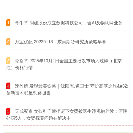
​寻牛堂 润建股份成立数据科技公司，含AI及物联网业务
1
​万宝优配 20230118｜东吴期货研究所策略早参
2
​今裕堂 2025年10月1日全国主要批发市场大辣椒（北京
3
红）价格行情
​速盈所 发现最美铁路｜沈阳“铁道卫士”守护高寒之旅&#32;
4
创新技术彰显铁路担当
​天成配资 女孩引产遭拒诞下女婴被医生违规抱养续：医院
5
处罚5人，女婴抚养问题在解决中