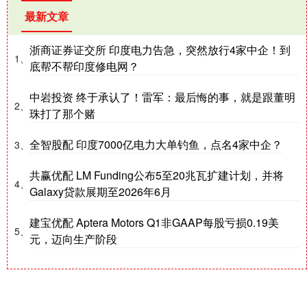
最新文章
浙商证券证交所 印度电力告急，突然放行4家中企！到
1、
底帮不帮印度修电网？
中岩投资 终于承认了！雷军：最后悔的事，就是跟董明
2、
珠打了那个赌
全智股配 印度7000亿电力大单钓鱼，点名4家中企？
3、
共赢优配 LM Funding公布5至20兆瓦扩建计划，并将
4、
Galaxy贷款展期至2026年6月
建宝优配 Aptera Motors Q1非GAAP每股亏损0.19美
5、
元，迈向生产阶段