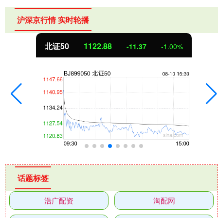
沪深京行情 实时轮播
北证50
1122.88
-11.37
-1.00%
话题标签
浩广配资
淘配网