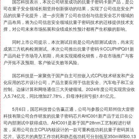
国芯科技表示，本次公司研发成功的抗量子密码卡新产品，是公
司在量子安全领域长期坚持创新驱动的结果，实现了公司信息安全产
品的抗量子化提升，进一步完善了公司在信创与信息安全芯片领域的
产品布局，将为公司信息安全领域抗量子密码技术的迁移提供技术支
撑，对公司未来市场拓展和业绩成长性预计都将产生积极的影响。
同时上市公司提示，本次测试目前是公司内部测试成功，尚未完
成第三方机构检测测试。本次公司推出抗量子密码卡CCUPHPQ01新
产品尚处于市场导入初期，尚未实现规模化销售，存在市场推广与客
户开拓不及预期、客户验证失败等风险。
国芯科技是一家聚焦于国产自主可控嵌入式CPU技术研发和产业
化应用的芯片设计公司，产品主要应用于信息安全、汽车电子和工业
控制、边缘计算和网络通信三大关键领域。2024年度公司实现营业收
入5.74亿元，同比增加27.78%，归母净利润亏损1.81亿元。
5月6日，国芯科技曾公告赢正通，公司与参股公司郑州信大壹密
科技有限公司合作研发的抗量子密码芯片AHC001新产品于近日在公
司内部测试中获得成功。AHC001是基于国产28nm工艺制程进行研
发，采用公司自主CPU内核设计的一款可重构低功耗抗量子密码算法
芯片。该芯片的典型工作功耗和静态低功耗可分别低至350mW和0.13