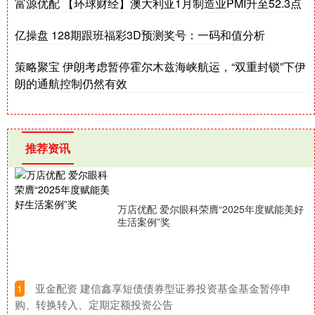
富源优配 【环球财经】澳大利亚1月制造业PMI升至52.3点
亿操盘 128期跟班福彩3D预测奖号：一码和值分析
策略聚宝 伊朗考虑暂停霍尔木兹海峡航运，“双重封锁”下伊
朗的通航控制仍然有效
推荐资讯
万店优配 爱尔眼科荣膺“2025年度赋能美好
生活案例”奖
​亚金配资 建信鑫享短债债券型证券投资基金基金暂停申
1
购、转换转入、定期定额投资公告