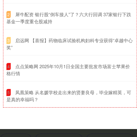
​犀牛配资 银行股“倒车接人”了？六大行回调 37家银行下跌
2
基金一季度重仓股减持
​启远网 【喜报】药物临床试验机构妇科专业获得“卓越中心
3
奖”
​点点策略网 2025年10月1日全国主要批发市场富士苹果价
4
格行情
​凤凰策略 从名媛学校走出来的贤妻良母，毕业嫁精英，可
5
是真的幸福吗？