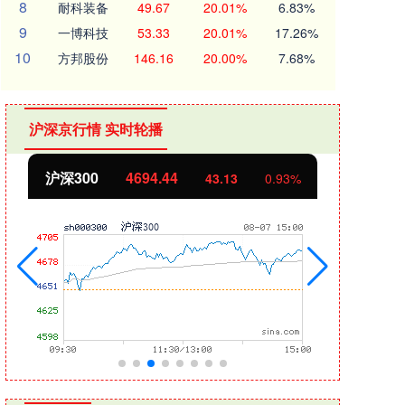
8
耐科装备
49.67
20.01%
6.83%
9
一博科技
53.33
20.01%
17.26%
10
方邦股份
146.16
20.00%
7.68%
沪深京行情 实时轮播
沪深300
4694.44
北证
43.13
0.93%