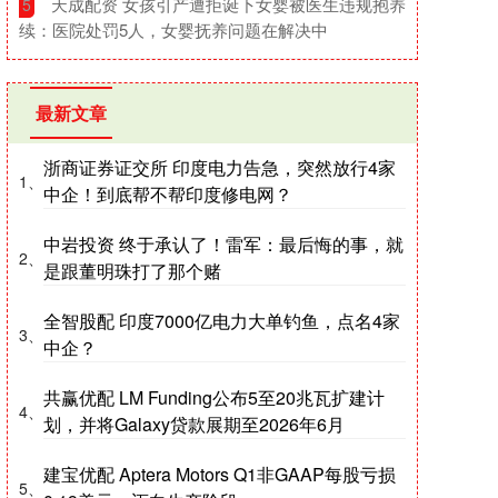
​天成配资 女孩引产遭拒诞下女婴被医生违规抱养
5
续：医院处罚5人，女婴抚养问题在解决中
最新文章
浙商证券证交所 印度电力告急，突然放行4家
1、
中企！到底帮不帮印度修电网？
中岩投资 终于承认了！雷军：最后悔的事，就
2、
是跟董明珠打了那个赌
全智股配 印度7000亿电力大单钓鱼，点名4家
3、
中企？
共赢优配 LM Funding公布5至20兆瓦扩建计
4、
划，并将Galaxy贷款展期至2026年6月
建宝优配 Aptera Motors Q1非GAAP每股亏损
5、