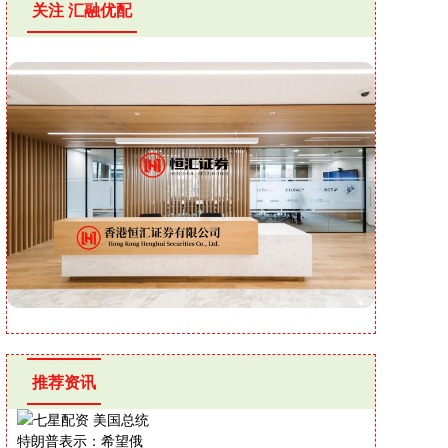
关注 汇融优配
推荐资讯