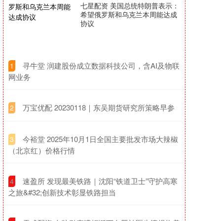
七星配资 美国总统特朗普表示：
希望俄罗斯和乌克兰本周能达成
协议
​寻牛堂 润建股份成立数据科技公司，含AI及物联
1
网业务
​万宝优配 20230118｜东吴期货研究所策略早参
2
​今裕堂 2025年10月1日全国主要批发市场大辣椒
3
（北京红）价格行情
​速盈所 发现最美铁路｜沈阳“铁道卫士”守护高寒
4
之旅&#32;创新技术彰显铁路担当