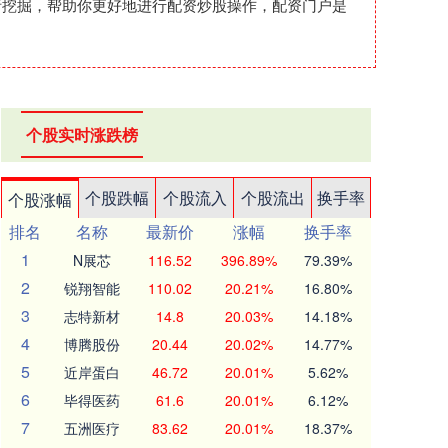
析挖掘，帮助你更好地进行配资炒股操作，配资门户是
个股实时涨跌榜
个股跌幅
个股流入
个股流出
换手率
个股涨幅
排名
名称
最新价
涨幅
换手率
1
N展芯
116.52
396.89%
79.39%
2
锐翔智能
110.02
20.21%
16.80%
3
志特新材
14.8
20.03%
14.18%
4
博腾股份
20.44
20.02%
14.77%
5
近岸蛋白
46.72
20.01%
5.62%
6
毕得医药
61.6
20.01%
6.12%
7
五洲医疗
83.62
20.01%
18.37%