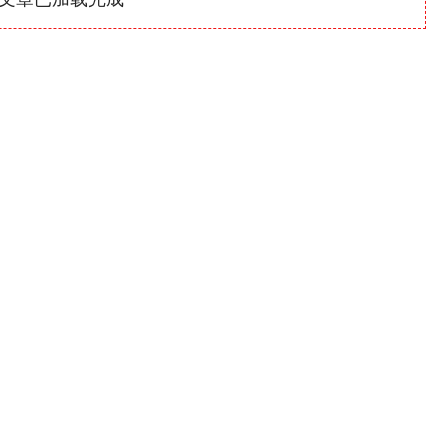
深证成指
14311.01
1.02%
200.89
1.42%