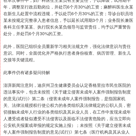
在本次事件中，妇产科医生王某负有主要责任，予以降级，试用期半
年，调整至行政后勤岗位，并处罚6个月30%的工资；麻醉科医生永某
在新生儿处置中流程违规，予以处罚6个月30%的工资；导诊台职员培
某未按规定完整录入患者信息，予以延长试用期3个月；业务院长兼医
务科主任李某某、执行院长央某负领导与监管责任，均予以严重警告
处分，并处罚6个月30%的工资。
此外，医院已组织全员重新学习相关法规文件，强化法律意识与责任
意识。同时，全面优化并严格执行患者身份核查、病历管理、新生儿
交接等关键流程。
此事件仍有诸多疑问待解
澎湃新闻注意到，迪庆州卫生健康委员会认定香格里拉市民生医院的
违法事实中，包含未按照《关于建立侵害未成年人案件强制报告制度
的意见(试行)》第二条（侵害未成年人案件强制报告，是指国家机
关、法律法规授权行使公权力的各类组织及法律规定的公职人员，密
切接触未成年人行业的各类组织及其从业人员，在工作中发现未成年
人遭受或者疑似遭受不法侵害以及面临不法侵害危险的，应当立即向
公安机关报案或举报的规定实施上报）；未按照《关于建立侵害未成
年人案件强制报告制度的意见(试行)》第七条（医疗机构及其从业人