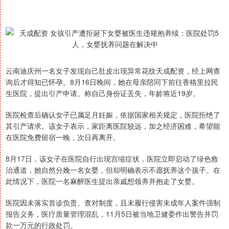
云南迪庆州一名女子发现自己肚皮出现异常花纹天成配资，经上网查
询后才得知已怀孕。8月16日晚间，她在母亲陪同下前往香格里拉民
生医院，提出引产申请。称自己身份证丢失，年龄将近19岁。
医院检查后确认女子已属足月妊娠，依据国家相关规定，医院拒绝了
其引产请求。该女子表示，家距离医院较远，加之经济困难，希望能
在医院免费留宿一晚，次日再离开。
8月17日，该女子在医院自行出现宫缩症状，医院立即启动了绿色救
治通道，她自然分娩一名女婴，但却明确表示不愿抚养这个孩子。在
此情况下，医院一名麻醉医生提出亲戚想领养并抱走了女婴。
医院因未落实首诊负责、查对制度，且未履行侵害未成年人案件强制
报告义务，医疗质量管理混乱，11月5日被当地卫健委作出警告并罚
款一万元的行政处罚。