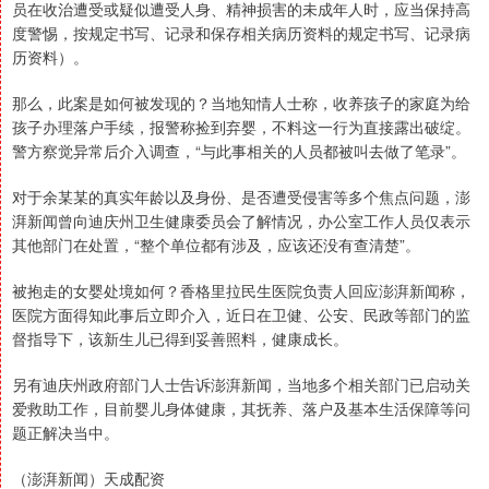
员在收治遭受或疑似遭受人身、精神损害的未成年人时，应当保持高
度警惕，按规定书写、记录和保存相关病历资料的规定书写、记录病
历资料）。
那么，此案是如何被发现的？当地知情人士称，收养孩子的家庭为给
孩子办理落户手续，报警称捡到弃婴，不料这一行为直接露出破绽。
警方察觉异常后介入调查，“与此事相关的人员都被叫去做了笔录”。
对于余某某的真实年龄以及身份、是否遭受侵害等多个焦点问题，澎
湃新闻曾向迪庆州卫生健康委员会了解情况，办公室工作人员仅表示
其他部门在处置，“整个单位都有涉及，应该还没有查清楚”。
被抱走的女婴处境如何？香格里拉民生医院负责人回应澎湃新闻称，
医院方面得知此事后立即介入，近日在卫健、公安、民政等部门的监
督指导下，该新生儿已得到妥善照料，健康成长。
另有迪庆州政府部门人士告诉澎湃新闻，当地多个相关部门已启动关
爱救助工作，目前婴儿身体健康，其抚养、落户及基本生活保障等问
题正解决当中。
（澎湃新闻）天成配资