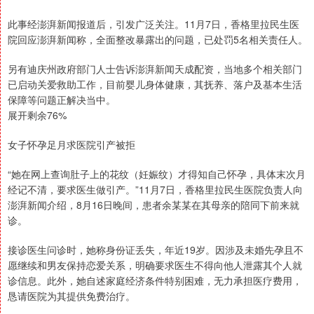
此事经澎湃新闻报道后，引发广泛关注。11月7日，香格里拉民生医
院回应澎湃新闻称，全面整改暴露出的问题，已处罚5名相关责任人。
另有迪庆州政府部门人士告诉澎湃新闻天成配资，当地多个相关部门
已启动关爱救助工作，目前婴儿身体健康，其抚养、落户及基本生活
保障等问题正解决当中。
展开剩余76%
女子怀孕足月求医院引产被拒
“她在网上查询肚子上的花纹（妊娠纹）才得知自己怀孕，具体末次月
经记不清，要求医生做引产。”11月7日，香格里拉民生医院负责人向
澎湃新闻介绍，8月16日晚间，患者余某某在其母亲的陪同下前来就
诊。
接诊医生问诊时，她称身份证丢失，年近19岁。因涉及未婚先孕且不
愿继续和男友保持恋爱关系，明确要求医生不得向他人泄露其个人就
诊信息。此外，她自述家庭经济条件特别困难，无力承担医疗费用，
恳请医院为其提供免费治疗。