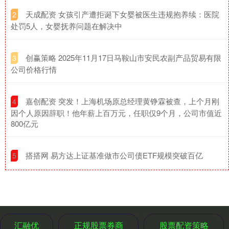
​天成配资 女孩引产遭拒诞下女婴被医生违规抱养续：医院
2
处罚5人，女婴抚养问题在解决中
​创赢策略 2025年11月17日马鞍山市安民农副产品贸易有限
3
公司价格行情
​嘉创配资 突发！上海机场原总经理黄铮霖被查，上个月刚
4
因个人原因辞职！他年薪上百万元，任职仅9个月，公司市值近
800亿元
​搭搭网 易方达上证基准做市公司债ETF规模突破百亿
5
汇融优
正规股票券商
股票配资策略