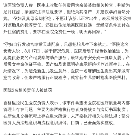
该医院负责人称，医生未收取任何费用为余某某做相关检查，判断为
足月妊娠，按国家法律法规要求，拒绝为其引产，并建议孕妇自然分
娩。“孕妇及其母亲却拒绝，不愿让该胎儿正常出生，表示后续不承担
对该胎儿的抚养责任。还提出住址地离医院较远，无经济条件支付在
外住宿的费用，要求在医院免费住一晚，明天再回家。”
“孕妇自行发动宫缩后天成配资，只想把胎儿生下来就走。”医院这名
负责人说，8月17日，鉴于情况危急，医院启动了绿色救治通道，为
她提供必要的产程观察与助产服务，最终她平安分娩一健康女婴，产
后母女生命体征平稳。因产妇及家属明确表示拒绝抚养该新生儿，在
此情况下，为避免新生儿发生意外，医院一名麻醉医生提出其亲戚有
意向收养，但未严格履行正规程序，就将新生儿暂时抱离医院照料。
医院5名相关责任人被处罚
香格里拉民生医院负责人表示，该事件暴露出医院在医疗质量与内部
管理上存在问题，主要为未严格执行患者身份核查与病历书写制度；
在新生儿交接流程上存在重大疏漏，未严格执行相关法律法规；部分
医务人员法规意识与流程意识淡薄。目前，已全面落实整改。