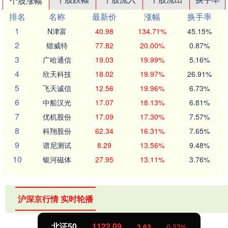
个股涨幅
排名
名称
最新价
涨幅
换手率
1
N津富
40.98
134.71%
45.15%
2
锴威特
77.82
20.00%
0.87%
3
广哈通信
19.03
19.99%
5.16%
4
欣天科技
18.02
19.97%
26.91%
5
飞天诚信
12.56
19.96%
6.73%
6
中船汉光
17.07
18.13%
6.81%
7
优机股份
17.09
17.30%
7.57%
8
科翔股份
62.34
16.31%
7.65%
9
谱尼测试
8.29
13.56%
9.48%
10
银河磁体
27.95
13.11%
3.76%
沪深京行情 实时轮播
北证50
1122.15
2.69
0.24%